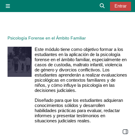
Salta al contenido principal
Entrar
Panel lateral
Selector de bú
Psicología Forense en el Ámbito Familiar
Este módulo tiene como objetivo formar a los
estudiantes en la aplicación de la
psicología
forense en el ámbito familiar, especialmente en
casos de custodia,
maltrato infantil, violencia
de género y divorcios conflictivos. Los
estudiantes
aprenderán a realizar evaluaciones
psicológicas en contextos familiares y de
niños, y cómo influye la psicología en las
decisiones judiciales.
Diseñado para que los estudiantes adquieran
conocimientos sólidos y
desarrollen
habilidades prácticas para evaluar, redactar
informes y presentar
testimonios en
situaciones judiciales reales.
Abrir 