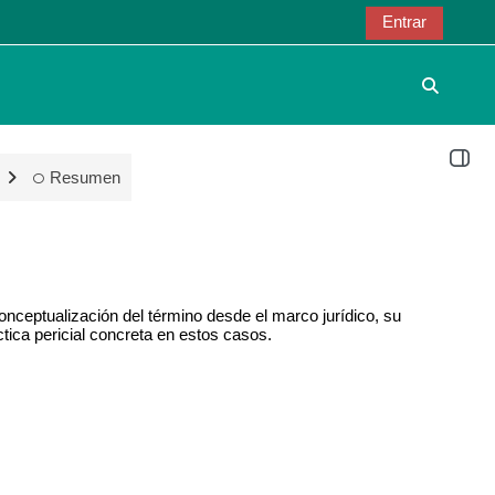
Entrar
Selector
Abrir 
Resumen
onceptualización del término desde el marco jurídico, su
ctica pericial concreta en estos casos.