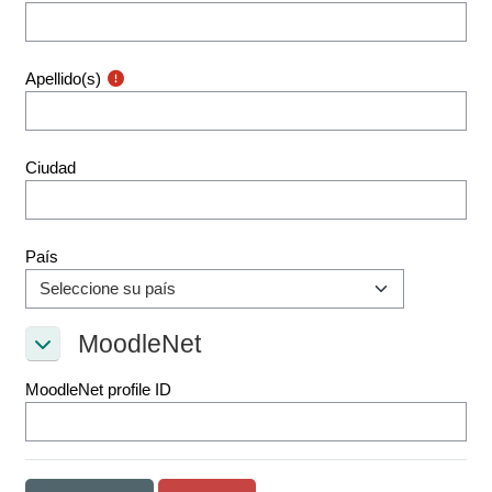
Apellido(s)
Ciudad
País
MoodleNet
MoodleNet
MoodleNet
MoodleNet profile ID